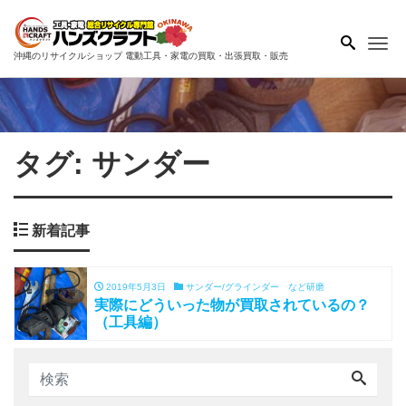
Me
沖縄のリサイクルショップ 電動工具・家電の買取・出張買取・販売
タグ:
サンダー
新着記事
2019年5月3日
サンダー/グラインダー など研磨
実際にどういった物が買取されているの？
（工具編）