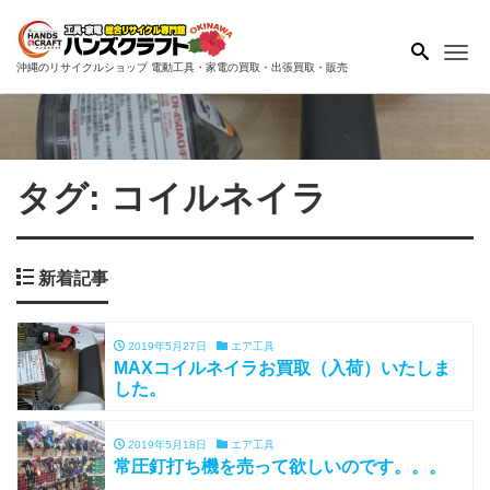
Me
沖縄のリサイクルショップ 電動工具・家電の買取・出張買取・販売
タグ:
コイルネイラ
新着記事
2019年5月27日
エア工具
MAXコイルネイラお買取（入荷）いたしま
した。
2019年5月18日
エア工具
常圧釘打ち機を売って欲しいのです。。。