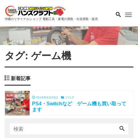
Me
沖縄のリサイクルショップ 電動工具・家電の買取・出張買取・販売
タグ:
ゲーム機
新着記事
2019年6月23日
ブログ
PS4・Switchなど ゲーム機も買い取って
ます