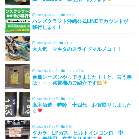
2021年8月12日
ブログ
ハンズクラフト沖縄公式LINEアカウントが
移行します！
2021年8月2日
ブログ
大人気 マキタのスライドマルノコ！！
2021年7月23日
エンジン工具
台風シーズンやってきました！！と、言う事
は・・・発電機のご紹介です
2021年7月15日
ブログ
高木酒造 特吟 十四代 お買取りしました
☺
2021年6月15日
家電
タカラ LPガス ビルトインコンロ 中
古・未使用 在庫あります☺