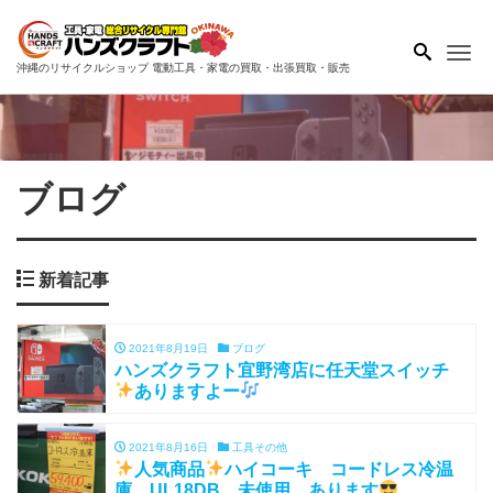
Me
沖縄のリサイクルショップ 電動工具・家電の買取・出張買取・販売
ブログ
新着記事
2021年8月19日
ブログ
ハンズクラフト宜野湾店に任天堂スイッチ
ありますよー
2021年8月16日
工具その他
人気商品
ハイコーキ コードレス冷温
庫 UL18DB 未使用 あります