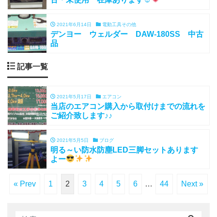
2021年6月14日
電動工具その他
デンヨー ウェルダー DAW-180SS 中古
品
記事一覧
2021年5月17日
エアコン
当店のエアコン購入から取付けまでの流れを
ご紹介致します♪♪
2021年5月5日
ブログ
明る～い防水防塵LED三脚セットあります
よー
« Prev
1
2
3
4
5
6
…
44
Next »